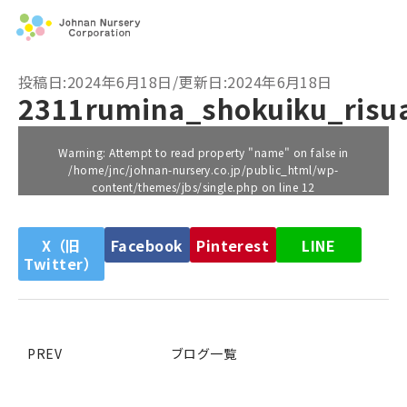
投稿日:2024年6月18日/更新日:2024年6月18日
2311rumina_shokuiku_risu
Warning
: Attempt to read property "name" on false in
/home/jnc/johnan-nursery.co.jp/public_html/wp-
content/themes/jbs/single.php
on line
12
X（旧
Facebook
Pinterest
LINE
Twitter）
PREV
ブログ一覧