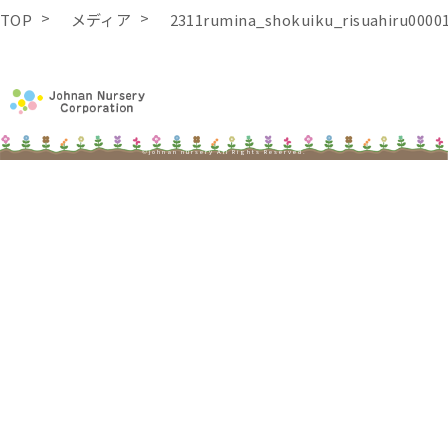
TOP
メディア
2311rumina_shokuiku_risuahiru0000
©johnan nursery All Rights Reserved.