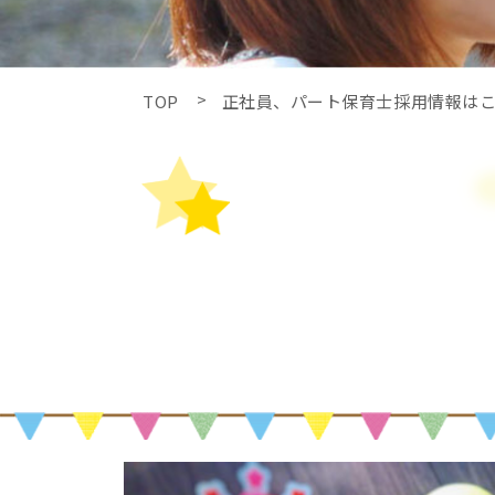
TOP
正社員、パート保育士採用情報は