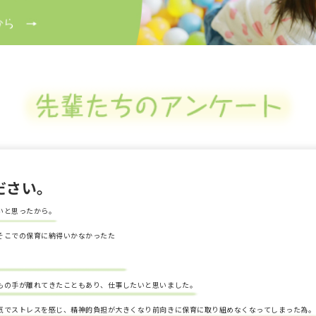
ださい。
いと思ったから。
そこでの保育に納得いかなかったた
もの手が離れてきたこともあり、仕事したいと思いました。
気でストレスを感じ、精神的負担が大きくなり前向きに保育に取り組めなくなってしまった為。