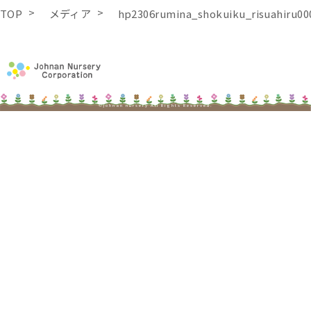
TOP
メディア
hp2306rumina_shokuiku_risuahiru00
©johnan nursery All Rights Reserved.