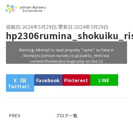
投稿日:2024年5月29日/更新日:2024年5月29日
hp2306rumina_shokuiku_ri
Warning
: Attempt to read property "name" on false in
/home/jnc/johnan-nursery.co.jp/public_html/wp-
content/themes/jbs/single.php
on line
12
X（旧
Facebook
Pinterest
LINE
Twitter）
PREV
ブログ一覧