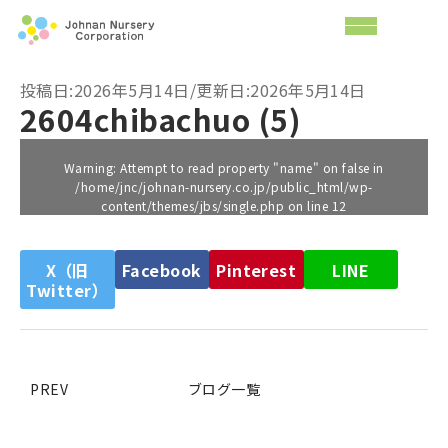
投稿日:2026年5月14日/更新日:2026年5月14日
2604chibachuo (5)
Warning
: Attempt to read property "name" on false in
/home/jnc/johnan-nursery.co.jp/public_html/wp-
content/themes/jbs/single.php
on line
12
X（旧
Facebook
Pinterest
LINE
Twitter）
PREV
ブログ一覧