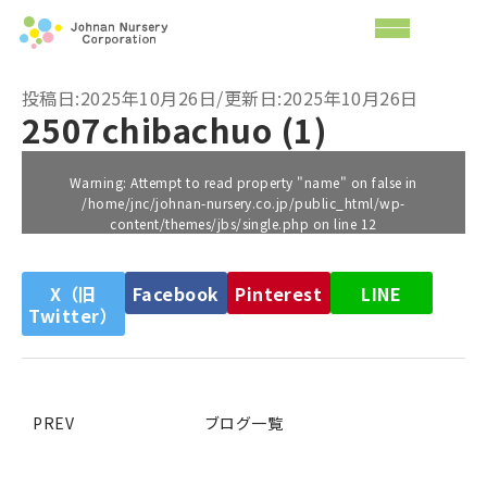
投稿日:2025年10月26日/更新日:2025年10月26日
2507chibachuo (1)
Warning
: Attempt to read property "name" on false in
/home/jnc/johnan-nursery.co.jp/public_html/wp-
content/themes/jbs/single.php
on line
12
X（旧
Facebook
Pinterest
LINE
Twitter）
PREV
ブログ一覧