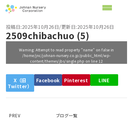
投稿日:2025年10月26日/更新日:2025年10月26日
2509chibachuo (5)
Warning
: Attempt to read property "name" on false in
/home/jnc/johnan-nursery.co.jp/public_html/wp-
content/themes/jbs/single.php
on line
12
X（旧
Facebook
Pinterest
LINE
Twitter）
PREV
ブログ一覧