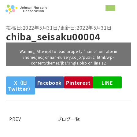
投稿日:2022年5月31日/更新日:2022年5月31日
chiba_seisaku00004
Warning
: Attempt to read property "name" on false in
/home/jnc/johnan-nursery.co.jp/public_html/wp-
content/themes/jbs/single.php
on line
12
X（旧
Facebook
Pinterest
LINE
Twitter）
PREV
ブログ一覧