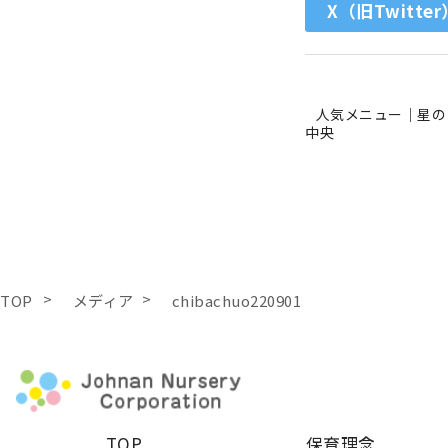
X（旧Twitter
人気メニュー｜星の
中央
TOP
メディア
chibachuo220901
TOP
保育理念