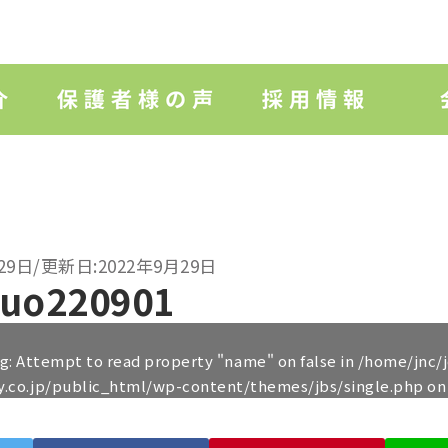
29日/更新日:2022年9月29日
huo220901
ng
: Attempt to read property "name" on false in
/home/jnc/
y.co.jp/public_html/wp-content/themes/jbs/single.php
on