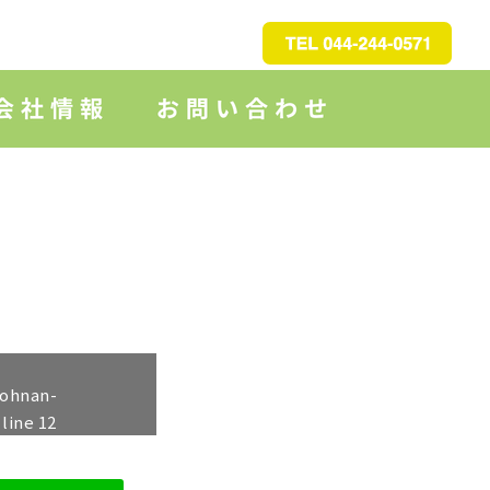
johnan-
 line
12