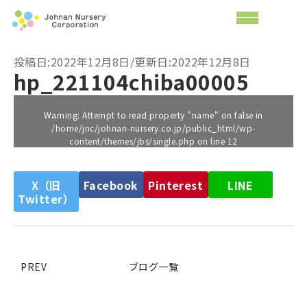
投稿日:2022年12月8日/更新日:2022年12月8日
hp_221104chiba00005
Warning
: Attempt to read property "name" on false in
/home/jnc/johnan-nursery.co.jp/public_html/wp-
content/themes/jbs/single.php
on line
12
X（旧
Facebook
Pinterest
LINE
Twitter）
PREV
ブログ一覧