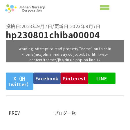
投稿日:2023年9月7日/更新日:2023年9月7日
hp230801chiba00004
Warning
: Attempt to read property "name" on false in
/home/jnc/johnan-nursery.co.jp/public_html/wp-
content/themes/jbs/single.php
on line
12
X（旧
Facebook
Pinterest
LINE
Twitter）
PREV
ブログ一覧