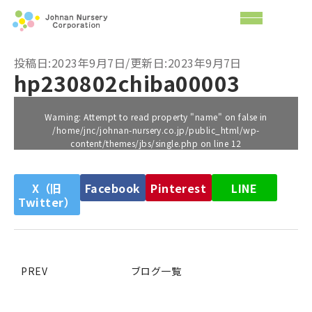
投稿日:2023年9月7日/更新日:2023年9月7日
hp230802chiba00003
Warning
: Attempt to read property "name" on false in
/home/jnc/johnan-nursery.co.jp/public_html/wp-
content/themes/jbs/single.php
on line
12
X（旧
Facebook
Pinterest
LINE
Twitter）
PREV
ブログ一覧