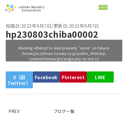
投稿日:2023年9月7日/更新日:2023年9月7日
hp230803chiba00002
Warning
: Attempt to read property "name" on false in
/home/jnc/johnan-nursery.co.jp/public_html/wp-
content/themes/jbs/single.php
on line
12
X（旧
Facebook
Pinterest
LINE
Twitter）
PREV
ブログ一覧