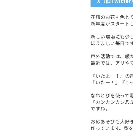
X（旧Twitter
花壇のお花も色と
新年度がスタート
新しい環境にも少
ほえましい毎日で
戸外活動では、暖
最近では、アリや
『いたよー！』の
『いたー！』『こ
なわとびを使って
『カンカンカン♬
ですね。
お砂あそびも大好
作っています。型