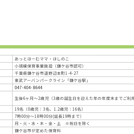
あっとほーむママ・ほしのこ
小規模保育事業施設（鎌ケ谷市認可）
千葉県鎌ケ谷市道野辺本町1-4-27
東武アーバンパークライン「鎌ケ谷駅」
047-404-8644
生後6ヶ月～2歳児（3歳の誕生日を迎えた年の年度末までご利
19名（0歳児：3名、1.2歳児：16名）
7時00分～18時00分(延長19時まで）
月・火・水・木・金・土 ※祝日を除く
鎌ケ谷市が定めた保育料