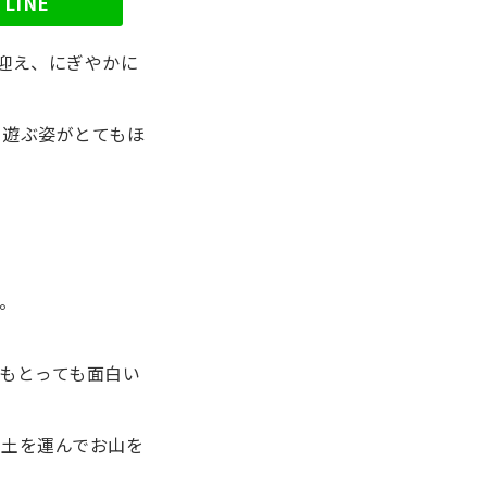
LINE
迎え、にぎやかに
て遊ぶ姿がとてもほ
。
。
もとっても面白い
で土を運んでお山を