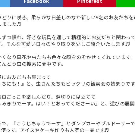
）
Facebook
Pinterest
りどりに咲き、柔らかな日差しのなか新しい9名のお友だちを
しました♬
しずつ慣れ、好きな玩具を通して積極的にお友だちと関わっ
す。そんな可愛い日々のやり取りを少しご紹介いたします♬
かくなり草花や虫たちも色々な顔をのぞかせてくれています
てんとう虫の捜索に夢中です。
声にお友だちも集まって
っちにも！』と、虫さんたちもビックリの観察会の始まりです
電車ごっこを楽しんだり、踏切りに見立てて
ふみきりでーす。はい！とおってくださーい』と、遊びの展開
きで、『こうじちゅうでーす』とダンプカーやブルドーザー
を使って、アイスやケーキ作りも人気の一品です♬