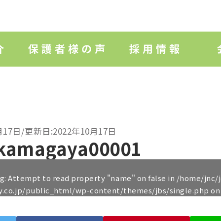
月17日/更新日:2022年10月17日
kamagaya00001
ng
: Attempt to read property "name" on false in
/home/jnc/
y.co.jp/public_html/wp-content/themes/jbs/single.php
on