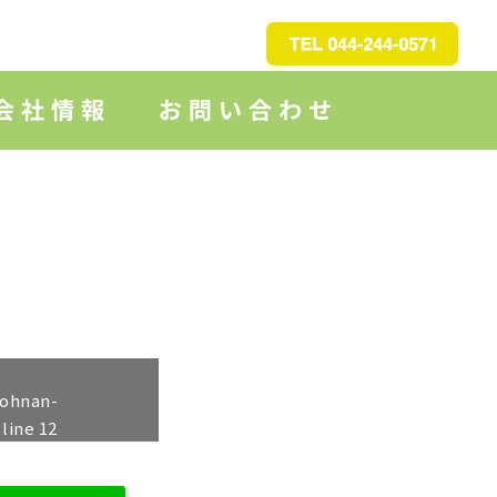
johnan-
 line
12