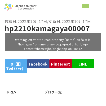
投稿日:2022年10月17日/更新日:2022年10月17日
hp2210kamagaya00007
Warning
: Attempt to read property "name" on false in
/home/jnc/johnan-nursery.co.jp/public_html/wp-
content/themes/jbs/single.php
on line
12
X（旧
Facebook
Pinterest
LINE
Twitter）
PREV
ブログ一覧