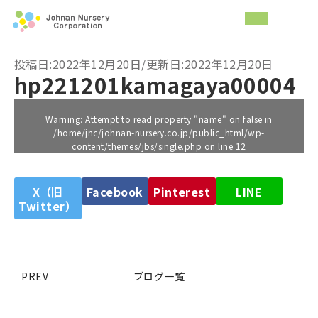
投稿日:2022年12月20日/更新日:2022年12月20日
hp221201kamagaya00004
Warning
: Attempt to read property "name" on false in
/home/jnc/johnan-nursery.co.jp/public_html/wp-
content/themes/jbs/single.php
on line
12
X（旧
Facebook
Pinterest
LINE
Twitter）
PREV
ブログ一覧