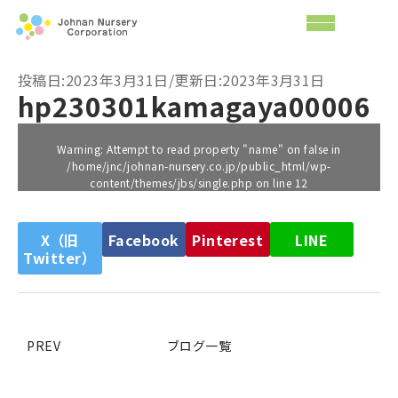
投稿日:2023年3月31日/更新日:2023年3月31日
hp230301kamagaya00006
Warning
: Attempt to read property "name" on false in
/home/jnc/johnan-nursery.co.jp/public_html/wp-
content/themes/jbs/single.php
on line
12
X（旧
Facebook
Pinterest
LINE
Twitter）
PREV
ブログ一覧