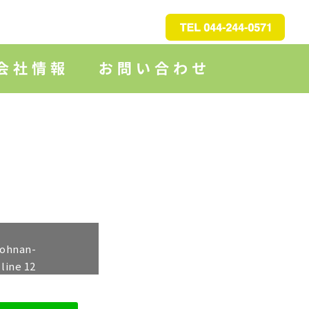
johnan-
 line
12