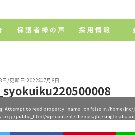
8日/更新日:2022年7月8日
_syokuiku220500008
ng
: Attempt to read property "name" on false in
/home/jnc/
y.co.jp/public_html/wp-content/themes/jbs/single.php
on