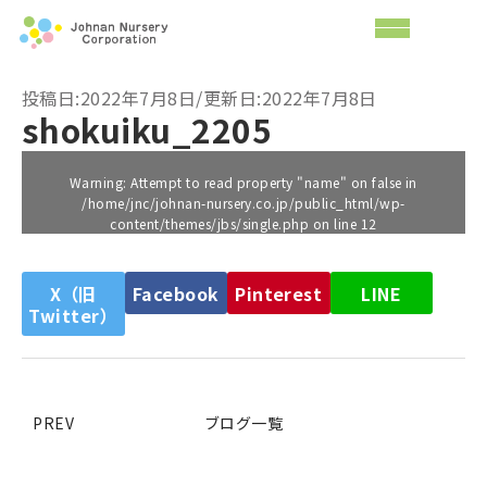
投稿日:2022年7月8日/更新日:2022年7月8日
shokuiku_2205
Warning
: Attempt to read property "name" on false in
/home/jnc/johnan-nursery.co.jp/public_html/wp-
content/themes/jbs/single.php
on line
12
X（旧
Facebook
Pinterest
LINE
Twitter）
PREV
ブログ一覧