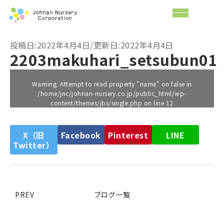
投稿日:2022年4月4日/更新日:2022年4月4日
2203makuhari_setsubun01
Warning
: Attempt to read property "name" on false in
/home/jnc/johnan-nursery.co.jp/public_html/wp-
content/themes/jbs/single.php
on line
12
X（旧
Facebook
Pinterest
LINE
Twitter）
PREV
ブログ一覧