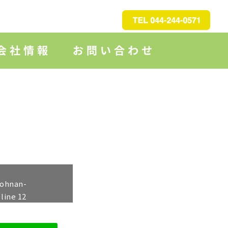
johnan-
 line
12