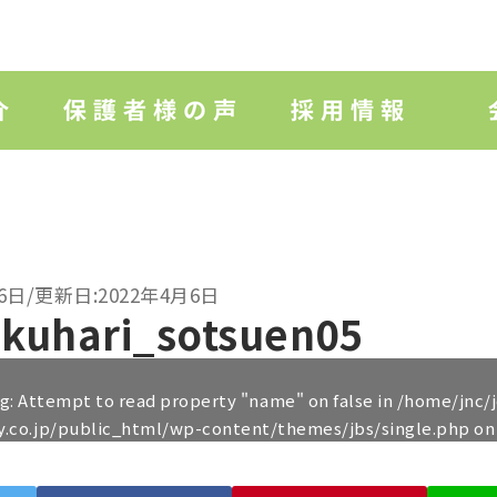
6日/更新日:2022年4月6日
kuhari_sotsuen05
ng
: Attempt to read property "name" on false in
/home/jnc/
y.co.jp/public_html/wp-content/themes/jbs/single.php
on