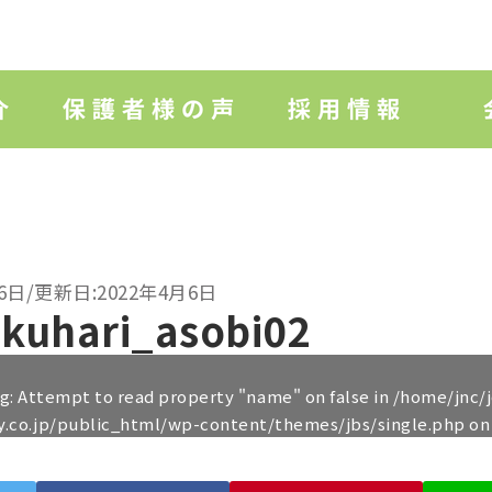
6日/更新日:2022年4月6日
kuhari_asobi02
ng
: Attempt to read property "name" on false in
/home/jnc/
y.co.jp/public_html/wp-content/themes/jbs/single.php
on