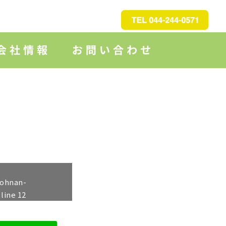
johnan-
 line
12