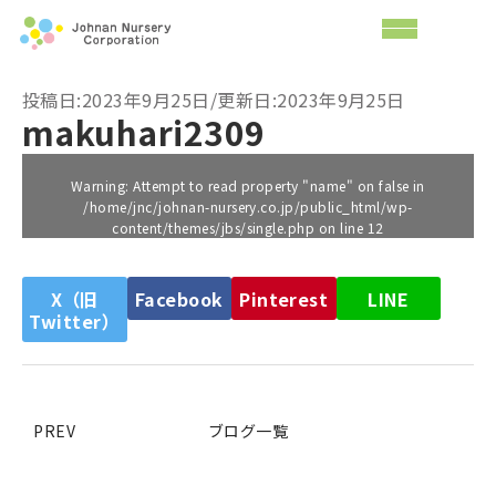
投稿日:2023年9月25日/更新日:2023年9月25日
makuhari2309
Warning
: Attempt to read property "name" on false in
/home/jnc/johnan-nursery.co.jp/public_html/wp-
content/themes/jbs/single.php
on line
12
X（旧
Facebook
Pinterest
LINE
Twitter）
PREV
ブログ一覧