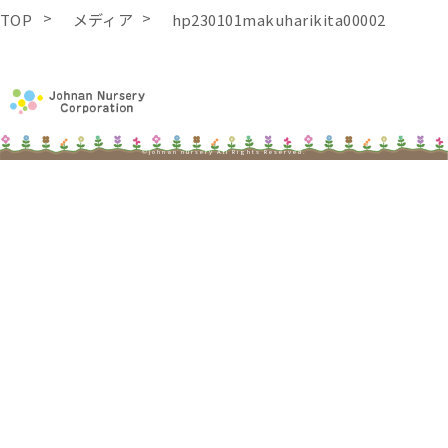
TOP
メディア
hp230101makuharikita00002
©johnan nursery All Rights Reserved.