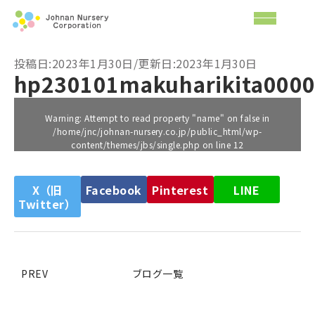
投稿日:2023年1月30日/更新日:2023年1月30日
hp230101makuharikita000
Warning
: Attempt to read property "name" on false in
/home/jnc/johnan-nursery.co.jp/public_html/wp-
content/themes/jbs/single.php
on line
12
X（旧
Facebook
Pinterest
LINE
Twitter）
PREV
ブログ一覧