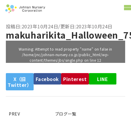
投稿日:2023年10月24日/更新日:2023年10月24日
makuharikita_Halloween_7
Warning
: Attempt to read property "name" on false in
/home/jnc/johnan-nursery.co.jp/public_html/wp-
content/themes/jbs/single.php
on line
12
X（旧
Facebook
Pinterest
LINE
Twitter）
PREV
ブログ一覧