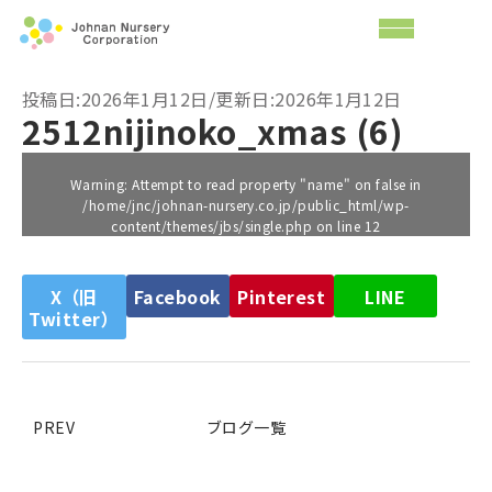
投稿日:2026年1月12日/更新日:2026年1月12日
2512nijinoko_xmas (6)
Warning
: Attempt to read property "name" on false in
/home/jnc/johnan-nursery.co.jp/public_html/wp-
content/themes/jbs/single.php
on line
12
X（旧
Facebook
Pinterest
LINE
Twitter）
PREV
ブログ一覧