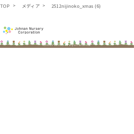
TOP
メディア
2512nijinoko_xmas (6)
©johnan nursery All Rights Reserved.