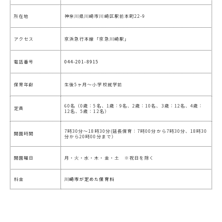
所在地
神奈川県川崎市川崎区駅前本町22-9
アクセス
京浜急行本線「京急川崎駅」
電話番号
044-201-8915
保育年齢
生後5ヶ月～小学校就学前
60名（0歳：5名、1歳：9名、2歳：10名、3歳：12名、4歳：
定員
12名、5歳：12名）
7時30分～18時30分(延長保育：7時00分から7時30分、18時30
開園時間
分から20時00分まで）
開園曜日
月・火・水・木・金・土 ※祝日を除く
料金
川崎市が定めた保育料