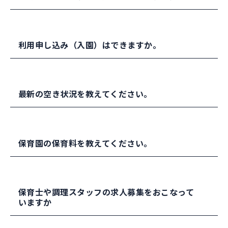
す。
でお待ちいたき、接触の機会や時間に制限を設け
施しております。
ていたり、マスク着用のお願いをしております。
嘱託医（
ナビタスクリニック
）による健康診断が
0～2歳児クラスは各学年ごとに月齢や個々の成長
年2回、嘱託歯科医（
リバーク歯科
）による歯科検
利用申し込み（入園）はできますか。
に合わせた保育をおこなっております。
診が年1回あります。
3～5歳クラスは、学年ごとに行動をすることもあ
保護者が参加する行事は年2～3回ございますが、
りますが、多くの時間を一緒に活動しています。
保育園の入園申し込みは、川崎市内の区役所・地
感染症の状況による縮小や中止の場合がありま
最新の空き状況を教えてください。
区健康福祉ステーションでおこなっています
す。
毎月7～10日が申請締め切りとなっていますので、
申請スケジュールにご留意のうえお申し込みをし
ルミナ保育園の空き状況（受入可能数）は、変動
てください。
保育園の保育料を教えてください。
しておりますので、川崎市のホームページでご確
認をお願いします。認可保育所等の受入可能数及
詳細は川崎市のホームページ（
こちら
）に記載し
び利用調整結果は
こちら
を選択してください。
ています。
0歳児から2歳児の保育料は、世帯の市民税所得割
保育士や調理スタッフの求人募集をおこなって
の合計額に基づき川崎市が算定します。（
詳細は
いますか
こちら
）
幼児教育・保育の無償化により3歳児から5歳児ま