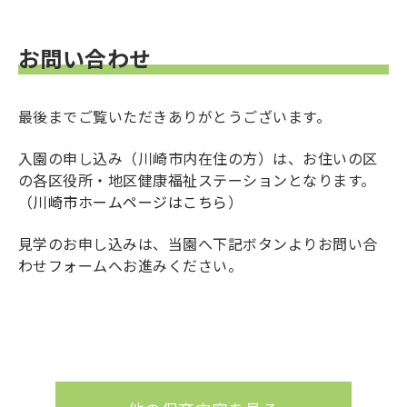
での保育料は無料となりましたが、副食費や主食
城南ルミナ保育園の保育士求人については、求人
費は実費徴収いたします。
専用ページの確認をお願いいたします。（
該当ペ
お問い合わせ
ージはこちら
）
最後までご覧いただきありがとうございます。
入園の申し込み（川崎市内在住の方）は、お住いの区
の各区役所・地区健康福祉ステーションとなります。
（
川崎市ホームページはこちら
）
見学のお申し込みは、当園へ下記ボタンよりお問い合
わせフォームへお進みください。