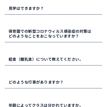
見学はできますか？
新型コロナウィルス感染症の状況ですが、可能な
保育園での新型コロナウィルス感染症の対策は
範囲で見学の対応をおこなっております。
どのようなことをおこなっていますか？
見学をご希望の方は、お問い合わせください。
登園時の健康チェックとして、検温（職員や園
給食（離乳食）について教えてください。
児）や健康状態の把握（園児・家族）をおこなっ
ています。
日中は、職員のマスク着用、定期的な保育室換気
管理栄養士が、栄養のバランスを考えて作成して
や玩具や保育室の消毒を実施しています。
どのような行事がありますか？
います。
お昼寝中は、園児の頭の向きが交互になるよう可
離乳食は、初期、中期、後期、完了期の対応をお
能な範囲で距離をとるようにしています。
こなっています。お子さまの歯の生え方や咀嚼の
季節の行事やお誕生日会を子どもたちと職員で実
状況を把握し、保護者と相談して提供していま
年齢によってクラスは分かれていますか。
登降園では、保護者の皆さまには保育室前の廊下
施しています。身体測定（身長・体重）は毎月実