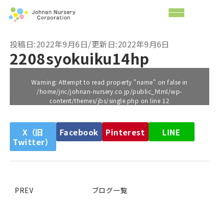
投稿日:2022年9月6日/更新日:2022年9月6日
2208syokuiku14hp
Warning
: Attempt to read property "name" on false in
/home/jnc/johnan-nursery.co.jp/public_html/wp-
content/themes/jbs/single.php
on line
12
X（旧
Facebook
Pinterest
LINE
Twitter）
PREV
ブログ一覧