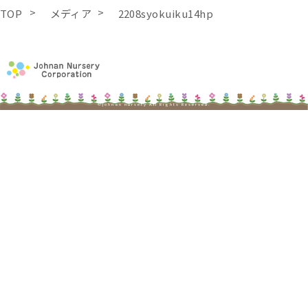
TOP
メディア
2208syokuiku14hp
©johnan nursery All Rights Reserved.