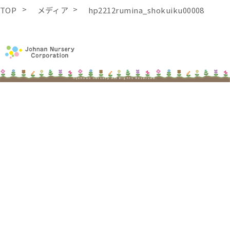
TOP
メディア
hp2212rumina_shokuiku00008
©johnan nursery All Rights Reserved.