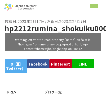
投稿日:2023年2月17日/更新日:2023年2月17日
hp2212rumina_shokuiku00
Warning
: Attempt to read property "name" on false in
/home/jnc/johnan-nursery.co.jp/public_html/wp-
content/themes/jbs/single.php
on line
12
X（旧
Facebook
Pinterest
LINE
Twitter）
PREV
ブログ一覧