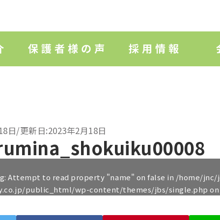
18日/更新日:2023年2月18日
rumina_shokuiku00008
ng
: Attempt to read property "name" on false in
/home/jnc/
y.co.jp/public_html/wp-content/themes/jbs/single.php
on