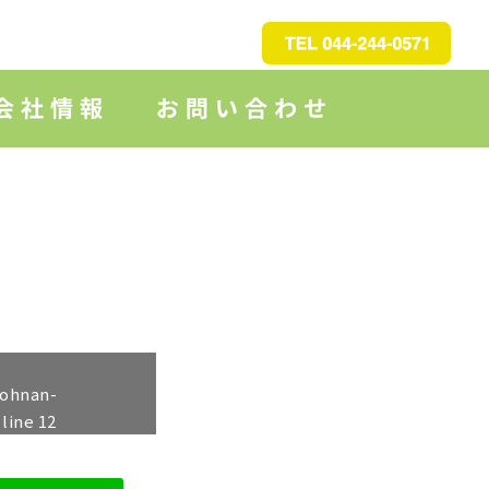
johnan-
 line
12