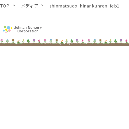
TOP
メディア
shinmatsudo_hinankunren_feb1
©johnan nursery All Rights Reserved.