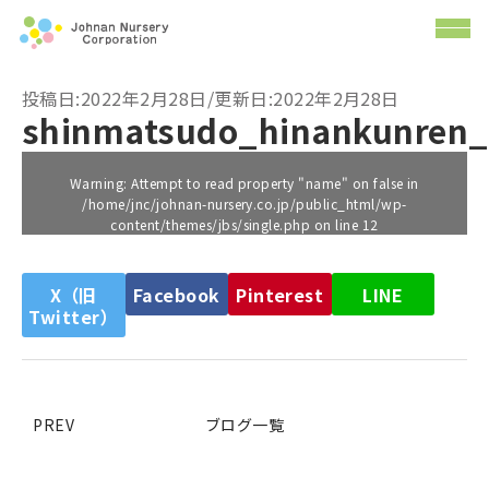
投稿日:2022年2月28日/更新日:2022年2月28日
shinmatsudo_hinankunren_
Warning
: Attempt to read property "name" on false in
/home/jnc/johnan-nursery.co.jp/public_html/wp-
content/themes/jbs/single.php
on line
12
X（旧
Facebook
Pinterest
LINE
Twitter）
PREV
ブログ一覧