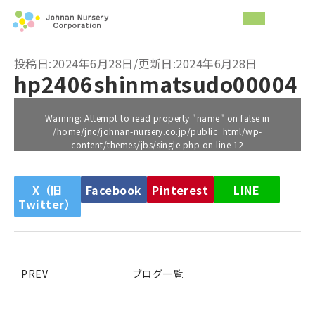
投稿日:2024年6月28日/更新日:2024年6月28日
hp2406shinmatsudo00004
Warning
: Attempt to read property "name" on false in
/home/jnc/johnan-nursery.co.jp/public_html/wp-
content/themes/jbs/single.php
on line
12
X（旧
Facebook
Pinterest
LINE
Twitter）
PREV
ブログ一覧