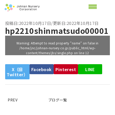
投稿日:2022年10月17日/更新日:2022年10月17日
hp2210shinmatsudo00001
Warning
: Attempt to read property "name" on false in
/home/jnc/johnan-nursery.co.jp/public_html/wp-
content/themes/jbs/single.php
on line
12
X（旧
Facebook
Pinterest
LINE
Twitter）
PREV
ブログ一覧