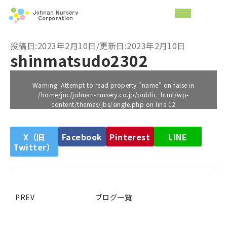
投稿日:2023年2月10日/更新日:2023年2月10日
shinmatsudo2302
Warning
: Attempt to read property "name" on false in
/home/jnc/johnan-nursery.co.jp/public_html/wp-
content/themes/jbs/single.php
on line
12
X（旧
Facebook
Pinterest
LINE
Twitter）
PREV
ブログ一覧