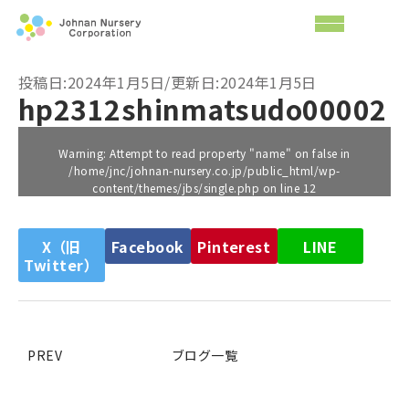
投稿日:2024年1月5日/更新日:2024年1月5日
hp2312shinmatsudo00002
Warning
: Attempt to read property "name" on false in
/home/jnc/johnan-nursery.co.jp/public_html/wp-
content/themes/jbs/single.php
on line
12
X（旧
Facebook
Pinterest
LINE
Twitter）
PREV
ブログ一覧