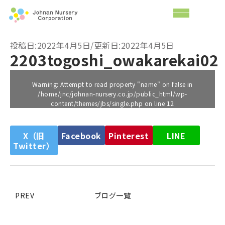
投稿日:2022年4月5日/更新日:2022年4月5日
2203togoshi_owakarekai02
Warning
: Attempt to read property "name" on false in
/home/jnc/johnan-nursery.co.jp/public_html/wp-
content/themes/jbs/single.php
on line
12
X（旧
Facebook
Pinterest
LINE
Twitter）
PREV
ブログ一覧