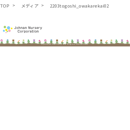
TOP
メディア
2203togoshi_owakarekai02
©johnan nursery All Rights Reserved.