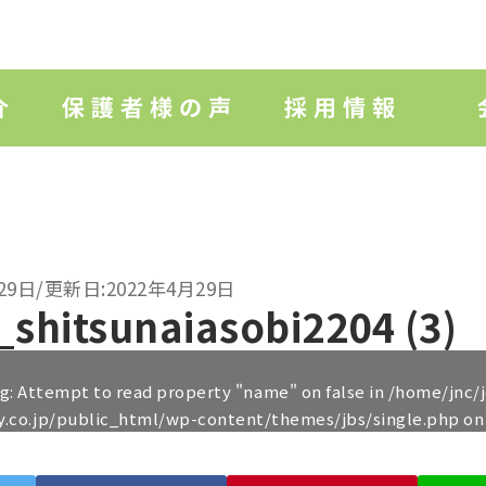
29日/更新日:2022年4月29日
_shitsunaiasobi2204 (3)
ng
: Attempt to read property "name" on false in
/home/jnc/
y.co.jp/public_html/wp-content/themes/jbs/single.php
on