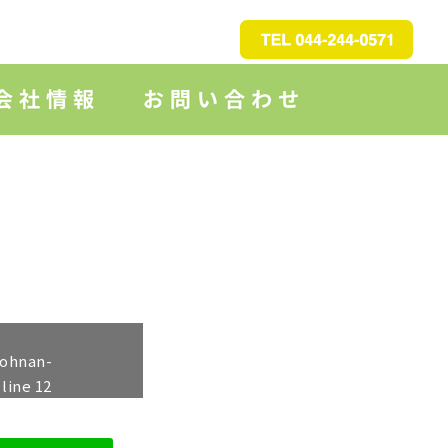
johnan-
 line
12