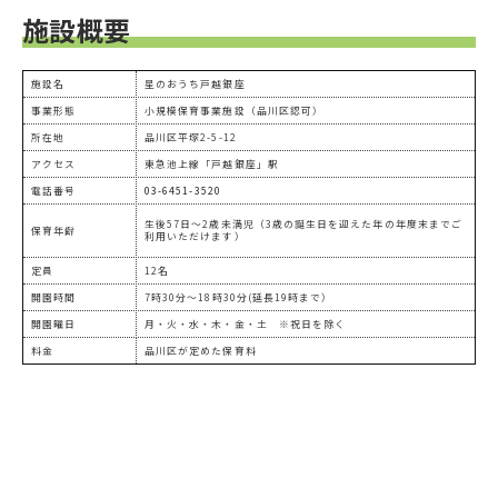
施設概要
施設名
星のおうち戸越銀座
事業形態
小規模保育事業施設（品川区認可）
所在地
品川区平塚2-5-12
アクセス
東急池上線「戸越銀座」駅
電話番号
03-6451-3520
生後57日～2歳未満児（3歳の誕生日を迎えた年の年度末までご
保育年齢
利用いただけます）
定員
12名
開園時間
7時30分～18時30分(延長19時まで）
開園曜日
月・火・水・木・金・土 ※祝日を除く
料金
品川区が定めた保育料