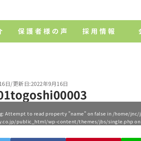
16日/更新日:2022年9月16日
01togoshi00003
ng
: Attempt to read property "name" on false in
/home/jnc/
y.co.jp/public_html/wp-content/themes/jbs/single.php
on