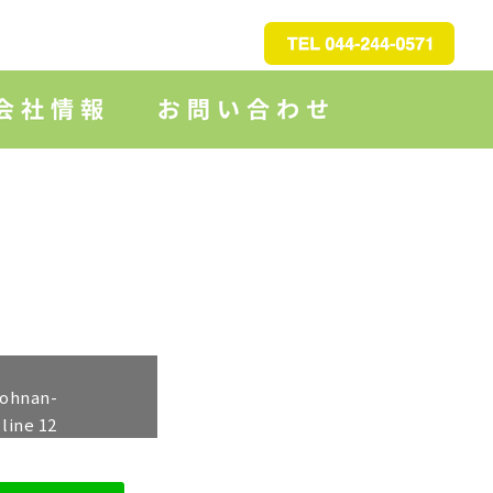
johnan-
 line
12