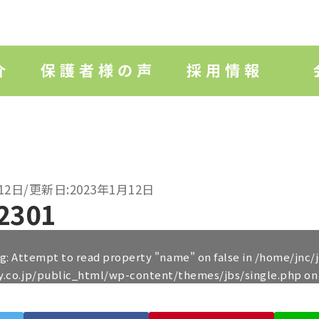
12日/更新日:2023年1月12日
2301
ng
: Attempt to read property "name" on false in
/home/jnc/
y.co.jp/public_html/wp-content/themes/jbs/single.php
on