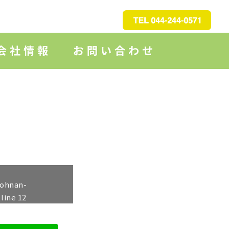
johnan-
 line
12