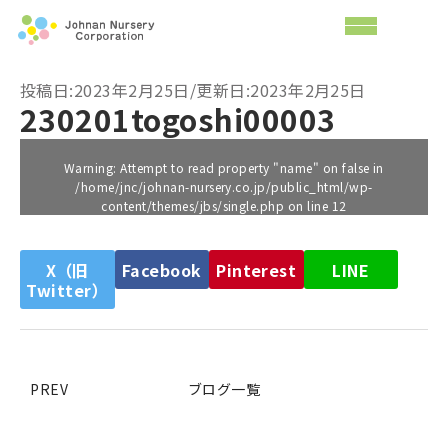
投稿日:2023年2月25日/更新日:2023年2月25日
230201togoshi00003
Warning
: Attempt to read property "name" on false in
/home/jnc/johnan-nursery.co.jp/public_html/wp-
content/themes/jbs/single.php
on line
12
X（旧
Facebook
Pinterest
LINE
Twitter）
PREV
ブログ一覧