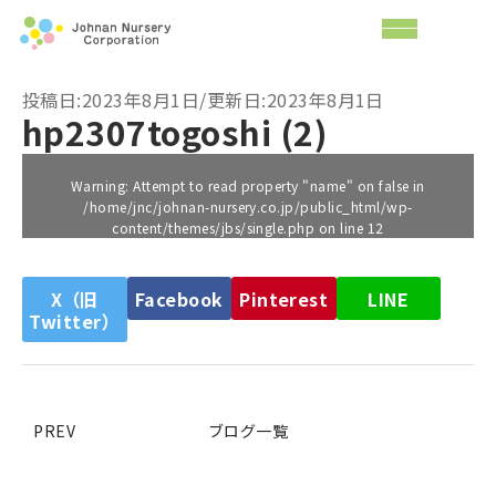
投稿日:2023年8月1日/更新日:2023年8月1日
hp2307togoshi (2)
Warning
: Attempt to read property "name" on false in
/home/jnc/johnan-nursery.co.jp/public_html/wp-
content/themes/jbs/single.php
on line
12
X（旧
Facebook
Pinterest
LINE
Twitter）
PREV
ブログ一覧