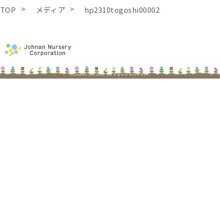
TOP
メディア
hp2310togoshi00002
©johnan nursery All Rights Reserved.