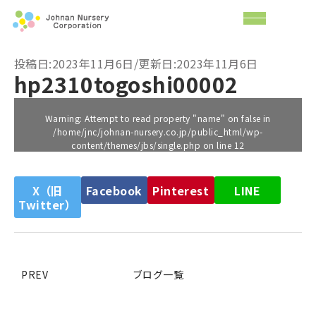
投稿日:2023年11月6日/更新日:2023年11月6日
hp2310togoshi00002
Warning
: Attempt to read property "name" on false in
/home/jnc/johnan-nursery.co.jp/public_html/wp-
content/themes/jbs/single.php
on line
12
X（旧
Facebook
Pinterest
LINE
Twitter）
PREV
ブログ一覧