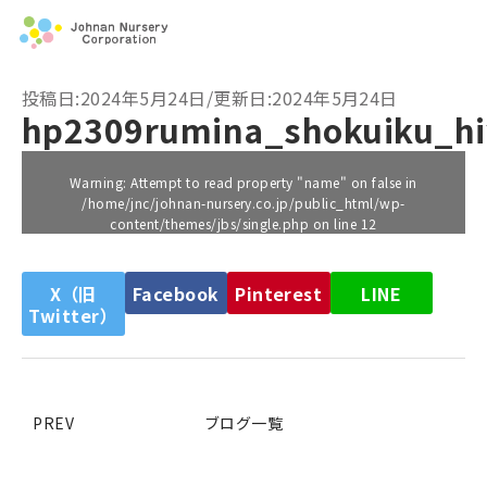
投稿日:2024年5月24日/更新日:2024年5月24日
hp2309rumina_shokuiku_h
Warning
: Attempt to read property "name" on false in
/home/jnc/johnan-nursery.co.jp/public_html/wp-
content/themes/jbs/single.php
on line
12
X（旧
Facebook
Pinterest
LINE
Twitter）
PREV
ブログ一覧