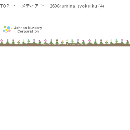
TOP
メディア
2608rumina_syokuiku (4)
©johnan nursery All Rights Reserved.