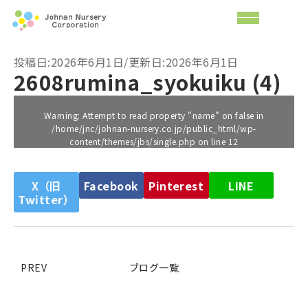
投稿日:2026年6月1日/更新日:2026年6月1日
2608rumina_syokuiku (4)
Warning
: Attempt to read property "name" on false in
/home/jnc/johnan-nursery.co.jp/public_html/wp-
content/themes/jbs/single.php
on line
12
X（旧
Facebook
Pinterest
LINE
Twitter）
PREV
ブログ一覧