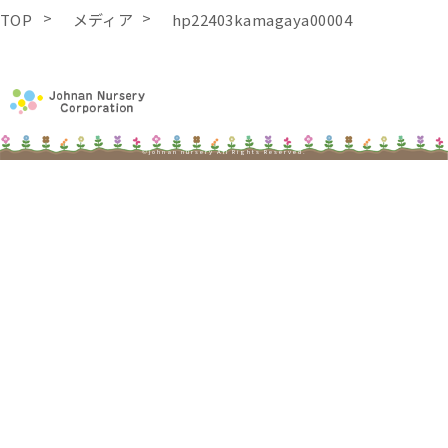
TOP
メディア
hp22403kamagaya00004
©johnan nursery All Rights Reserved.