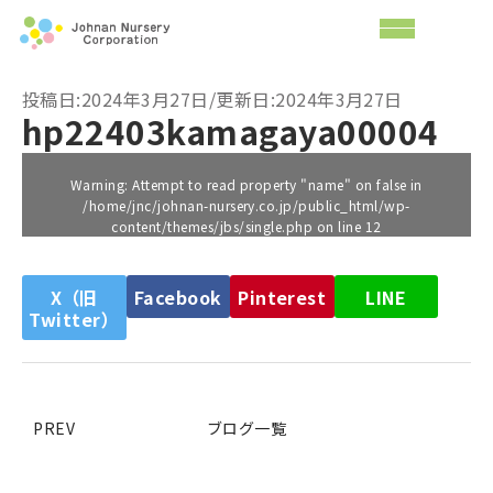
投稿日:2024年3月27日/更新日:2024年3月27日
hp22403kamagaya00004
Warning
: Attempt to read property "name" on false in
/home/jnc/johnan-nursery.co.jp/public_html/wp-
content/themes/jbs/single.php
on line
12
X（旧
Facebook
Pinterest
LINE
Twitter）
PREV
ブログ一覧