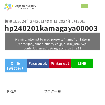
投稿日:2024年2月20日/更新日:2024年2月20日
hp240201kamagaya00003
Warning
: Attempt to read property "name" on false in
/home/jnc/johnan-nursery.co.jp/public_html/wp-
content/themes/jbs/single.php
on line
12
X（旧
Facebook
Pinterest
LINE
Twitter）
PREV
ブログ一覧