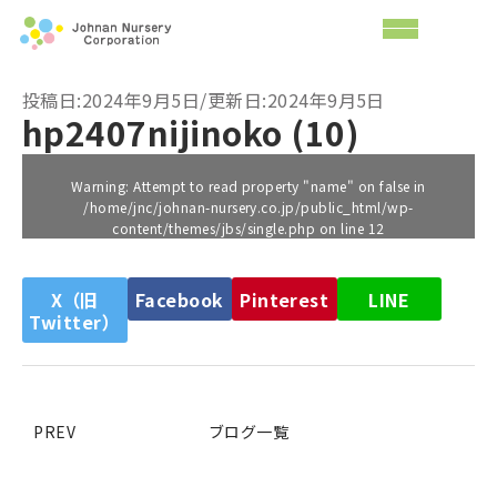
投稿日:2024年9月5日/更新日:2024年9月5日
hp2407nijinoko (10)
Warning
: Attempt to read property "name" on false in
/home/jnc/johnan-nursery.co.jp/public_html/wp-
content/themes/jbs/single.php
on line
12
X（旧
Facebook
Pinterest
LINE
Twitter）
PREV
ブログ一覧