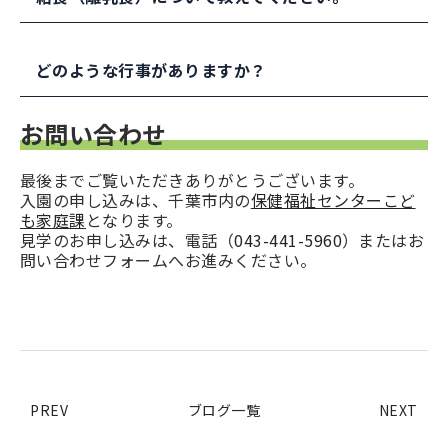
ています。
登降園では、保護者の皆さまには保育室前の玄関
管理栄養士が、栄養のバランスを考えて作成して
でお待ちいただいて、接触の機会や時間に制限を
います。
どのような行事がありますか？
設けています。
離乳食は、初期、中期、後期、完了期の対応をお
こなっています。お子さまの歯の生え方や咀嚼の
季節の行事やお誕生日会を子どもたちと職員で実
お問い合わせ
状況を把握し、保護者と相談して提供していま
施しています。身体測定（身長・体重）は毎月実
す。
施しており、嘱託医（幕張あんず医院）による健
最後までご覧いただきありがとうございます。
康診断が年2回、嘱託歯科医（なかがわ歯科クリニ
入園の申し込みは、千葉市内の
保健福祉センターこど
ック）による歯科検診が年1回あります。
も家庭課
となります。
保護者が参加する行事は年2～3回ございますが、
見学のお申し込みは、電話（
043-441-5960
）またはお
感染症の状況による縮小や中止の場合がありま
問い合わせフォームへお進みください。
す。
PREV
ブログ一覧
NEXT