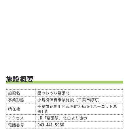
施設概要
施設名
星のおうち幕張北
事業形態
小規模保育事業施設（千葉市認可）
千葉市花見川区武石町2-656-1ハーコット幕
所在地
張1階
アクセス
JR「幕張駅」北口より徒歩
電話番号
043-441-5960