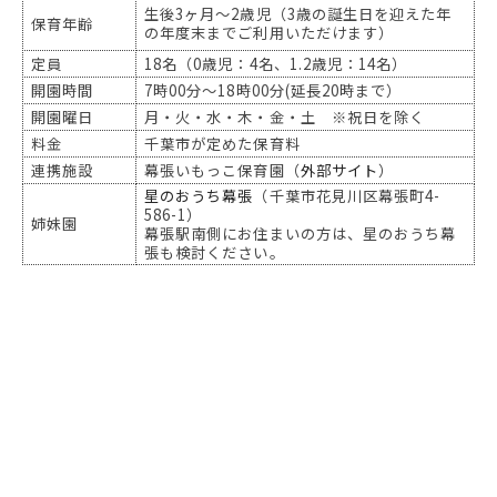
生後3ヶ月～2歳児（3歳の誕生日を迎えた年
保育年齢
の年度末までご利用いただけます）
定員
18名（0歳児：4名、1.2歳児：14名）
開園時間
7時00分～18時00分(延長20時まで）
開園曜日
月・火・水・木・金・土 ※祝日を除く
料金
千葉市が定めた保育料
連携施設
幕張いもっこ保育園（
外部サイト
）
星のおうち幕張
（千葉市花見川区幕張町4-
586-1）
姉妹園
幕張駅南側にお住まいの方は、星のおうち幕
張も検討ください。