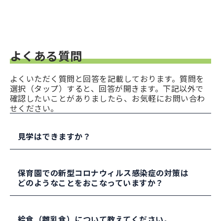
よくある質問
よくいただく質問と回答を記載しております。質問を
選択（タップ）すると、回答が開きます。下記以外で
確認したいことがありましたら、お気軽にお問い合わ
せください。
見学はできますか？
新型コロナウィルス感染症の状況ですが、可能な
範囲で見学の対応をおこなっております。
保育園での新型コロナウィルス感染症の対策は
見学をご希望の方は、お問い合わせください。
どのようなことをおこなっていますか？
食事のときは、アクリル板を設置し、お昼寝中に
布団と布団の距離が近いときはつい立てを設置し
給食（離乳食）について教えてください。