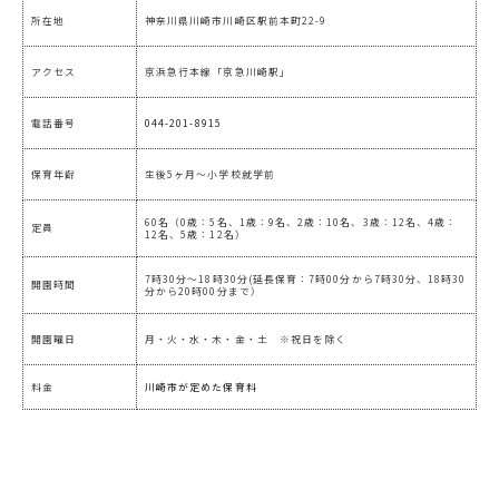
所在地
神奈川県川崎市川崎区駅前本町22-9
アクセス
京浜急行本線「京急川崎駅」
電話番号
044-201-8915
保育年齢
生後5ヶ月～小学校就学前
60名（0歳：5名、1歳：9名、2歳：10名、3歳：12名、4歳：
定員
12名、5歳：12名）
7時30分～18時30分(延長保育：7時00分から7時30分、18時30
開園時間
分から20時00分まで）
開園曜日
月・火・水・木・金・土 ※祝日を除く
料金
川崎市が定めた保育料