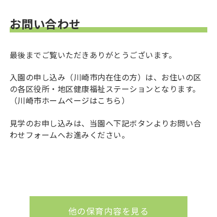
での保育料は無料となりましたが、副食費や主食
城南ルミナ保育園の保育士求人については、求人
費は実費徴収いたします。
専用ページの確認をお願いいたします。（
該当ペ
お問い合わせ
ージはこちら
）
最後までご覧いただきありがとうございます。
入園の申し込み（川崎市内在住の方）は、お住いの区
の各区役所・地区健康福祉ステーションとなります。
（
川崎市ホームページはこちら
）
見学のお申し込みは、当園へ下記ボタンよりお問い合
わせフォームへお進みください。
他の保育内容を見る