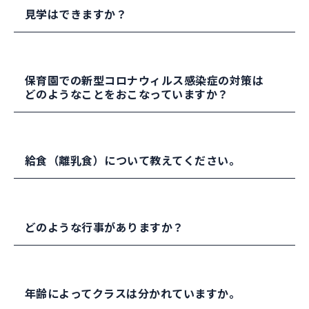
見学はできますか？
新型コロナウィルス感染症の状況ですが、可能な
保育園での新型コロナウィルス感染症の対策は
範囲で見学の対応をおこなっております。
どのようなことをおこなっていますか？
見学をご希望の方は、お問い合わせください。
登園時の健康チェックとして、検温（職員や園
給食（離乳食）について教えてください。
児）や健康状態の把握（園児・家族）をおこなっ
ています。
日中は、職員のマスク着用、定期的な保育室換気
管理栄養士が、栄養のバランスを考えて作成して
や玩具や保育室の消毒を実施しています。
どのような行事がありますか？
います。
お昼寝中は、園児の頭の向きが交互になるよう可
離乳食は、初期、中期、後期、完了期の対応をお
能な範囲で距離をとるようにしています。
こなっています。お子さまの歯の生え方や咀嚼の
季節の行事やお誕生日会を子どもたちと職員で実
状況を把握し、保護者と相談して提供していま
年齢によってクラスは分かれていますか。
登降園では、保護者の皆さまには保育室前の廊下
施しています。身体測定（身長・体重）は毎月実
す。