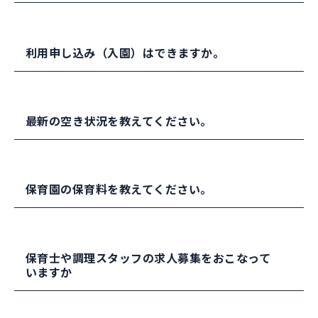
でお待ちいたき、接触の機会や時間に制限を設け
施しております。
ていたり、マスク着用のお願いをしております。
嘱託医（
ナビタスクリニック
）による健康診断が
0～2歳児クラスは各学年ごとに月齢や個々の成長
年2回、嘱託歯科医（
リバーク歯科
）による歯科検
利用申し込み（入園）はできますか。
に合わせた保育をおこなっております。
診が年1回あります。
3～5歳クラスは、学年ごとに行動をすることもあ
保護者が参加する行事は年2～3回ございますが、
りますが、多くの時間を一緒に活動しています。
保育園の入園申し込みは、川崎市内の区役所・地
感染症の状況による縮小や中止の場合がありま
最新の空き状況を教えてください。
区健康福祉ステーションでおこなっています
す。
毎月7～10日が申請締め切りとなっていますので、
申請スケジュールにご留意のうえお申し込みをし
ルミナ保育園の空き状況（受入可能数）は、変動
てください。
保育園の保育料を教えてください。
しておりますので、川崎市のホームページでご確
認をお願いします。認可保育所等の受入可能数及
詳細は川崎市のホームページ（
こちら
）に記載し
び利用調整結果は
こちら
を選択してください。
ています。
0歳児から2歳児の保育料は、世帯の市民税所得割
保育士や調理スタッフの求人募集をおこなって
の合計額に基づき川崎市が算定します。（
詳細は
いますか
こちら
）
幼児教育・保育の無償化により3歳児から5歳児ま